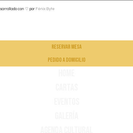
sarrollado con ♡ por
Fénix Byte
Reservar mesa
pedido a domicilio
Home
Cartas
Eventos
Galería
Agenda Cultural