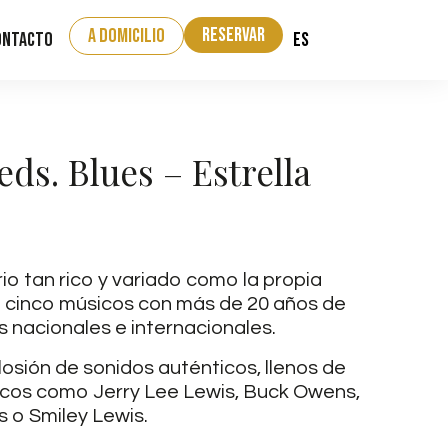
Reservar
a domicilio
ES
ontacto
ds. Blues – Estrella
o tan rico y variado como la propia
e cinco músicos con más de 20 años de
s nacionales e internacionales.
sión de sonidos auténticos, llenos de
sicos como Jerry Lee Lewis, Buck Owens,
s o Smiley Lewis.