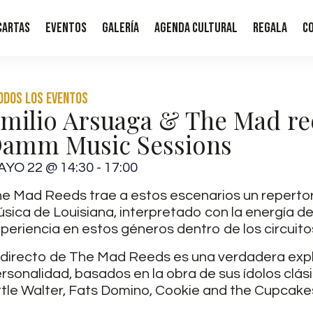
Cartas
Eventos
Galería
Agenda Cultural
Regala
C
Todos los eventos
milio Arsuaga & The Mad ree
amm Music Sessions
AYO 22
@
14:30
-
17:00
e Mad Reeds trae a estos escenarios un repertori
sica de Louisiana, interpretado con la energía d
periencia en estos géneros dentro de los circuito
 directo de The Mad Reeds es una verdadera explo
rsonalidad, basados en la obra de sus ídolos clá
ttle Walter, Fats Domino, Cookie and the Cupcake