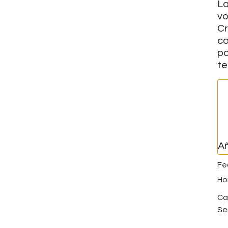
La
vo
Cr
co
pa
te
Añ
Ca
Se