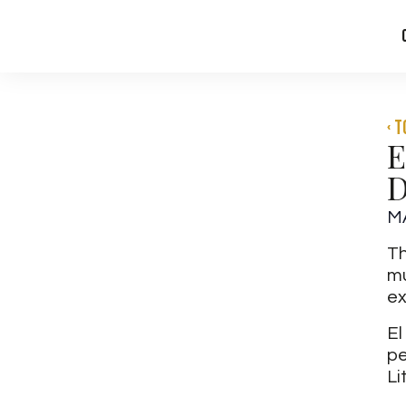
‹ 
E
D
M
Th
mú
ex
El
pe
Li