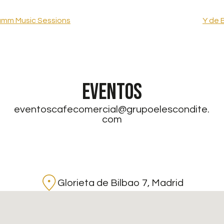
Damm Music Sessions
Y de 
EVENTOS
eventoscafecomercial@grupoelescondite.
com
Glorieta de Bilbao 7, Madrid