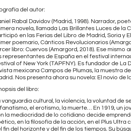
ografía del autor:
niel Rabal Davidov (Madrid, 1998). Narrador, poeta 
imera novela, llamada Las Brillantes Luces de la 
rticipó en las Ferias del Libro de Madrid, Soria y 
imer poemario, Cánticos Revolucionarios (Amargord
rcer libro: Cuervos (Amargord, 2018). Ese mismo a
s representantes de España en el festival intern
stival of New York (TAPFNY). Es fundador de La Di
vista mexicana Campos de Plumas, la muestra de p
drid. Nos presenta ahora su novela: El novio de l
nopsis del libro:
 vanguardia cultural, la violencia, la voluntad de se
 fanatismo, el erotismo, la muerte… En 1919, un j
n la mediocridad de lo cotidiano decide emprender
ético, en la filosofía de la acción, en el Plus Ultra co
l fin del horizonte y del fin de los tiempos. Su búsqu