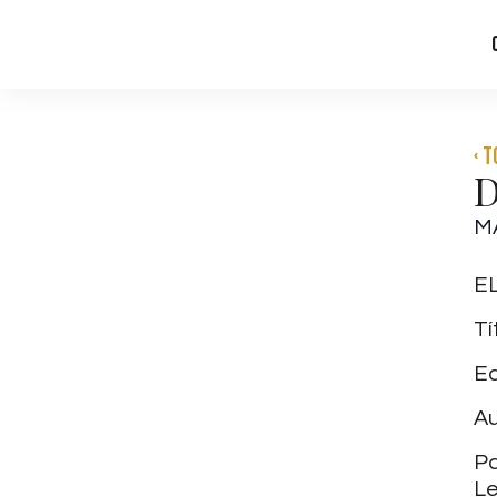
‹ 
D
M
EL
Ti
Ed
Au
Pa
Le