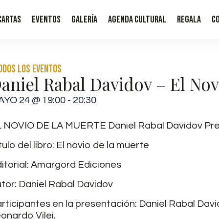
Cartas
Eventos
Galería
Agenda Cultural
Regala
C
Todos los eventos
aniel Rabal Davidov – El No
AYO 24
@
19:00
-
20:30
 NOVIO DE LA MUERTE Daniel Rabal Davidov Pres
́tulo del libro: El novio de la muerte
itorial: Amargord Ediciones
tor: Daniel Rabal Davidov
rticipantes en la presentación: Daniel Rabal Davido
onardo Vilei.