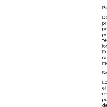
Bi
Da
pr
pa
pr
te
lo
Fe
re
Ma
Si
La
el
co
po
de