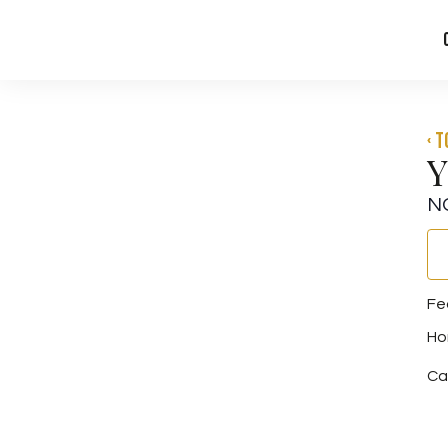
‹ 
Y
N
Ca