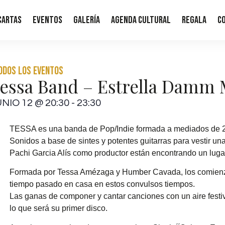
Cartas
Eventos
Galería
Agenda Cultural
Regala
C
Todos los eventos
essa Band – Estrella Damm 
UNIO 12
@
20:30
-
23:30
TESSA es una banda de Pop/Indie formada a mediados de 
Sonidos a base de sintes y potentes guitarras para vestir u
Pachi Garcia Alís como productor están encontrando un lug
Formada por
Tessa Amézaga y Humber Cavada
, los comien
tiempo pasado en casa en estos convulsos tiempos.
Las ganas de componer y cantar canciones con un aire festivo
lo que será su primer disco.