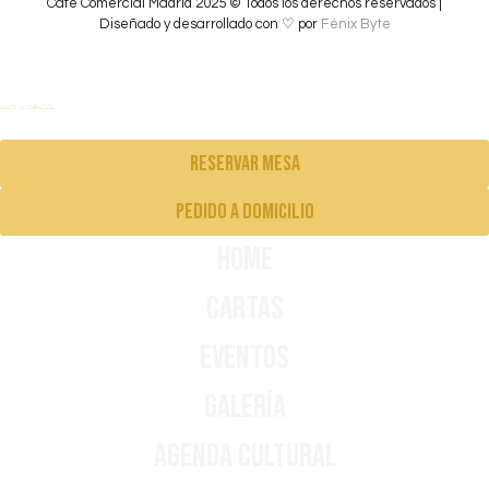
Café Comercial Madrid 2025 © Todos los derechos reservados |
Diseñado y desarrollado con ♡ por
Fénix Byte
Reservar mesa
pedido a domicilio
Home
Cartas
Eventos
Galería
Agenda Cultural