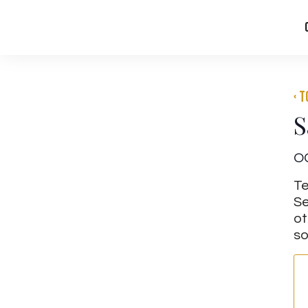
‹ 
S
O
Te
Se
ot
so