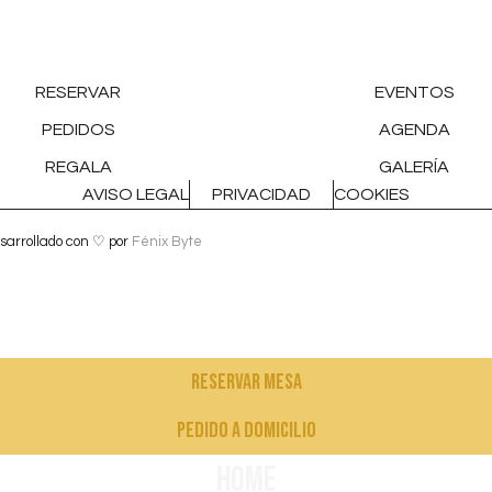
RESERVAR
EVENTOS
PEDIDOS
AGENDA
REGALA
GALERÍA
AVISO LEGAL
PRIVACIDAD
COOKIES
sarrollado con ♡ por
Fénix Byte
Reservar mesa
pedido a domicilio
Home