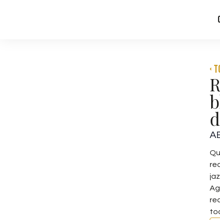
‹ 
R
b
d
AB
Qu
re
ja
Ag
re
to