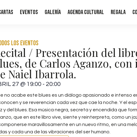
Cartas
Eventos
Galería
Agenda Cultural
Regala
C
Todos los eventos
ecital / Presentación del lib
lues, de Carlos Aganzo, con 
e Naiel Ibarrola.
RIL 27
@
19:00
-
20:00
e no acabe este blues es un diálogo apasionado e intenso en
conocen y se reverencian cada vez que cae la noche. Y el espírit
zz y del blues. Esa música negra, secreta y encendida que for
anzo, que en este libro vive, siente y reinterpreta, como un j
componerse maravillosamente en un nuevo ritmo, en una mel
das y cada una de las vibraciones del ser humano.