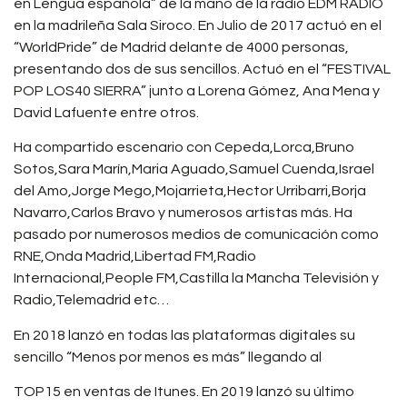
en Lengua española” de la mano de la radio EDM RADIO
en la madrileña Sala Siroco. En Julio de 2017 actuó en el
“WorldPride” de Madrid delante de 4000 personas,
presentando dos de sus sencillos. Actuó en el “FESTIVAL
POP LOS40 SIERRA” junto a Lorena Gómez, Ana Mena y
David Lafuente entre otros.
Ha compartido escenario con Cepeda,Lorca,Bruno
Sotos,Sara Marín,Maria Aguado,Samuel Cuenda,Israel
del Amo,Jorge Mego,Mojarrieta,Hector Urribarri,Borja
Navarro,Carlos Bravo y numerosos artistas más. Ha
pasado por numerosos medios de comunicación como
RNE,Onda Madrid,Libertad FM,Radio
Internacional,People FM,Castilla la Mancha Televisión y
Radio,Telemadrid etc…
En 2018 lanzó en todas las plataformas digitales su
sencillo “Menos por menos es más” llegando al
TOP15 en ventas de Itunes. En 2019 lanzó su último