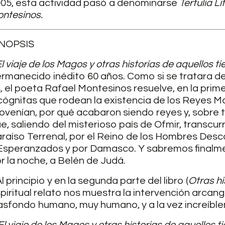
05, esta actividad pasó a denominarse
Tertulia L
ntesinos.
INOPSIS
l viaje de los Magos y otras historias de aquellos 
rmanecido inédito 60 años. Como si se tratara de
, el poeta Rafael Montesinos resuelve, en la prime
cógnitas que rodean la existencia de los Reyes 
ovenían, por qué acabaron siendo reyes y, sobre 
e, saliendo del misterioso país de Ofmir, transcur
raíso Terrenal, por el Reino de los Hombres Desco
Esperanzados y por Damasco. Y sabremos finalme
r la noche, a Belén de Judá.
 principio y en la segunda parte del libro (
Otras hi
piritual relato nos muestra la intervención arcang
asfondo humano, muy humano, y a la vez increíble