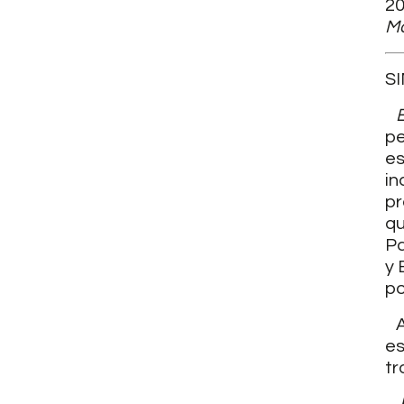
20
Mo
S
E
pe
es
in
pr
qu
Pa
y 
po
Al
es
tr