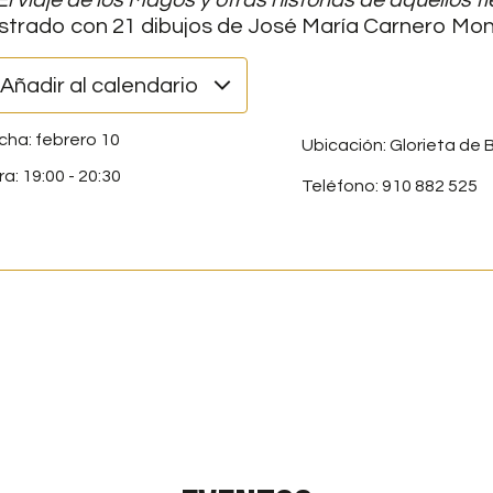
El
viaje de los Magos y otras historias de aquellos 
ustrado con 21 dibujos de José María Carnero Mo
Añadir al calendario
febrero 10
Ubicación: Glorieta de B
19:00
-
20:30
Teléfono: 910 882 525