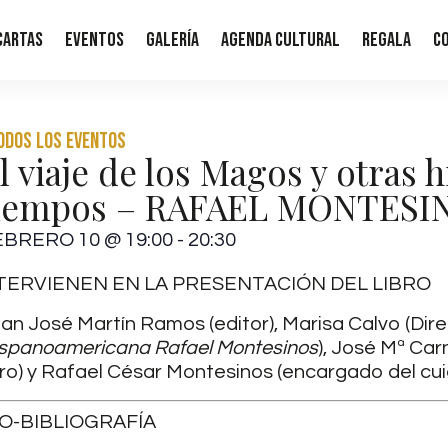
Cartas
Eventos
Galería
Agenda Cultural
Regala
C
Todos los eventos
l viaje de los Magos y otras h
iempos – RAFAEL MONTESI
EBRERO 10
@
19:00
-
20:30
TERVIENEN EN LA PRESENTACIÓN DEL LIBRO
an José Martín Ramos (editor), Marisa Calvo (Dir
spanoamericana Rafael Montesinos
), José Mª Car
bro) y Rafael César Montesinos (encargado del cui
IO-BIBLIOGRAFÍA