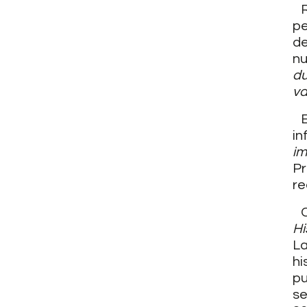
Ra
pe
d
nu
d
va
Es
in
i
Pr
re
Co
H
L
hi
pu
se