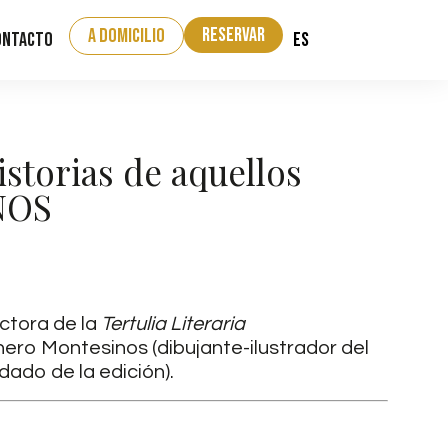
Reservar
a domicilio
ES
ontacto
istorias de aquellos
NOS
ectora de la
Tertulia Literaria
nero Montesinos (dibujante-ilustrador del
dado de la edición).