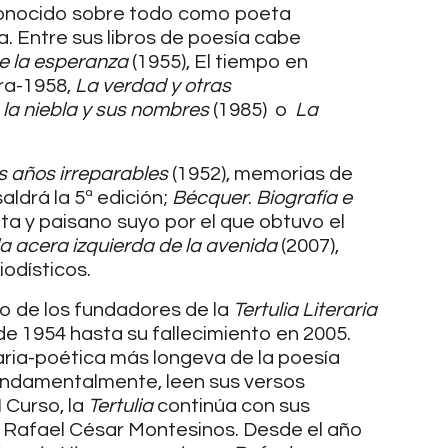
 Conocido sobre todo como poeta
. Entre sus libros de poesía cabe
e la esperanza
(1955), El tiempo en
ura-1958,
La verdad y otras
 la niebla y sus nombres
(1985) o
La
s años irreparables
(1952), memorias de
aldrá la 5ª edición;
Bécquer
.
Biografía e
a y paisano suyo por el que obtuvo el
a acera izquierda de la avenida
(2007),
iodísticos.
o de los fundadores de la
Tertulia Literaria
de 1954 hasta su fallecimiento en 2005.
aria-poética más longeva de la poesía
 fundamentalmente, leen sus versos
I Curso, la
Tertulia
continúa con sus
r Rafael César Montesinos. Desde el año