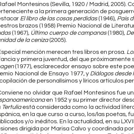
fael Montesinos (Sevilla, 1920 / Madrid, 2005).
rteneciente a la primera generación de posguerra
estacar
El libro de las cosas perdidas
(1946),
País d
estros brazos (1958) Premio Nacional de Literat
udas
(1967),
Último cuerpo de campanas
(1980),
De
nidad de la ceniza
(2005).
pecial mención merecen tres libros en prosa.
Lo
fancia y primera juventud, del que próximamente s
magen
(1977), esclarecedor ensayo sobre este poet
emio Nacional de Ensayo 1977, y
Diálogos desde l
copilación de personalísimos y líricos artículos per
nviene no olvidar que Rafael Montesinos fue un
ispanoamericana
en 1952 y su primer director des
a
Tertulia
está considerada como la actividad liter
spánica, en la que curso a curso, los/las poetas,
blicados y/o inéditos. En la actualidad, en su LXVI
siones dirigida por Marisa Calvo y coordinada po