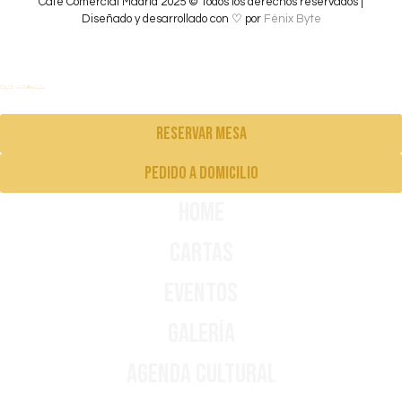
Café Comercial Madrid 2025 © Todos los derechos reservados |
Diseñado y desarrollado con ♡ por
Fénix Byte
Reservar mesa
pedido a domicilio
Home
Cartas
Eventos
Galería
Agenda Cultural