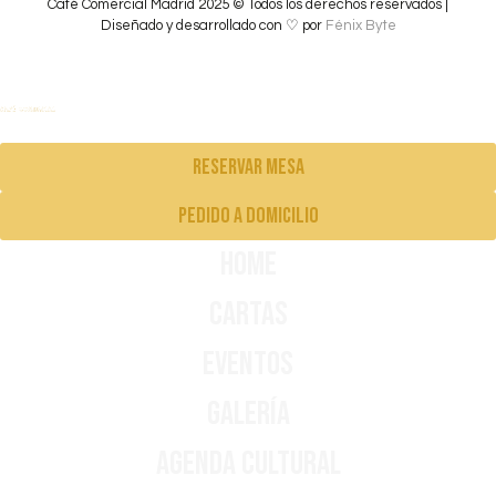
Café Comercial Madrid 2025 © Todos los derechos reservados |
Diseñado y desarrollado con ♡ por
Fénix Byte
Reservar mesa
pedido a domicilio
Home
Cartas
Eventos
Galería
Agenda Cultural