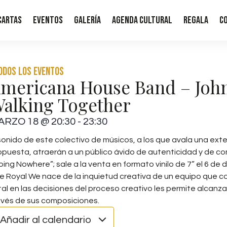
Cartas
Eventos
Galería
Agenda Cultural
Regala
C
Todos los eventos
mericana House Band – Joh
alking Together
ARZO 18
@
20:30
-
23:30
 sonido de este colectivo de músicos, a los que avala una exten
opuesta, atraerán a un público ávido de autenticidad y de com
oing Nowhere”; sale a la venta en formato vinilo de 7” el 6 d
e Royal We nace de la inquietud creativa de un equipo que com
tal en las decisiones del proceso creativo les permite alcanz
avés de sus composiciones.
Añadir al calendario