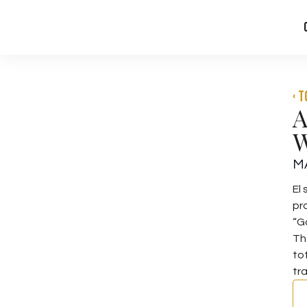
‹ 
A
W
M
El
pr
“G
Th
to
tr